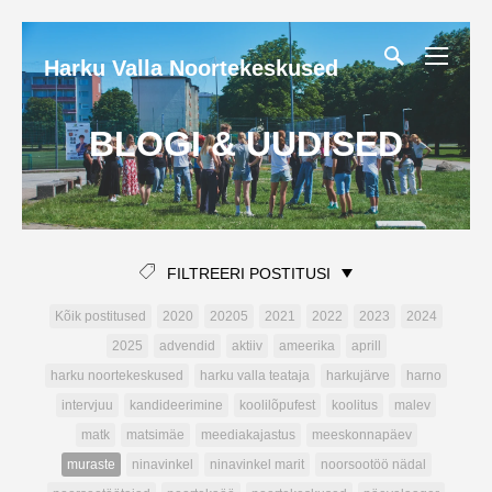
Harku Valla Noortekeskused
BLOGI & UUDISED
FILTREERI POSTITUSI
Kõik postitused
2020
20205
2021
2022
2023
2024
2025
advendid
aktiiv
ameerika
aprill
harku noortekeskused
harku valla teataja
harkujärve
harno
intervjuu
kandideerimine
koolilõpufest
koolitus
malev
matk
matsimäe
meediakajastus
meeskonnapäev
muraste
ninavinkel
ninavinkel marit
noorsootöö nädal