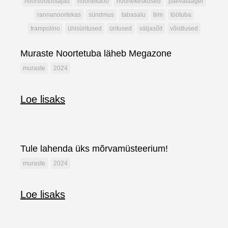
noorsootöötajad
noortekaöö
noortekeskused
päevalaager
rannanoortekas
sündmus
tabasalu
tiim
töötuba
trampolino
ühisüritused
üritused
väljasõit
võistlused
Muraste Noortetuba läheb Megazone
muraste
2024
Loe lisaks
Tule lahenda üks mõrvamüsteerium!
muraste
2024
Loe lisaks