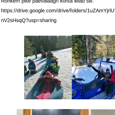
Rohkem pilte päevalaagri kohta leiad siit:
https://drive.google.com/drive/folders/1uZAmY
nV2sHsqQ?usp=sharing