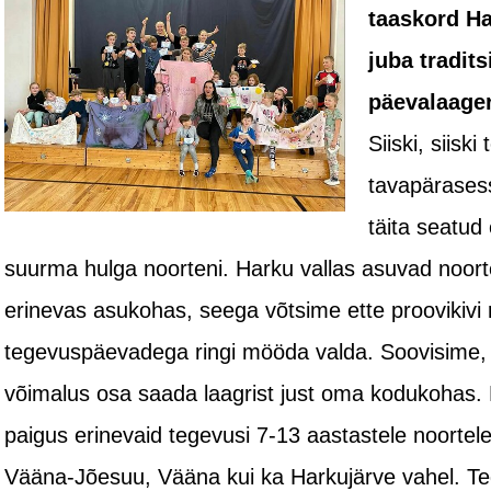
taaskord Ha
juba tradit
päevalaager
Siiski, siisk
tavapärases
täita seatud
suurma hulga noorteni. Harku vallas asuvad noort
erinevas asukohas, seega võtsime ette proovikivi
tegevuspäevadega ringi mööda valda. Soovisime, e
võimalus osa saada laagrist just oma kodukohas. 
paigus erinevaid tegevusi 7-13 aastastele noortele
Vääna-Jõesuu, Vääna kui ka Harkujärve vahel. Tege