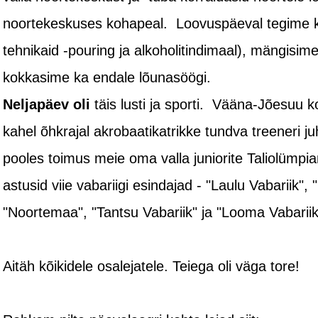
noortekeskuses kohapeal. Loovuspäeval tegime k
tehnikaid -pouring ja alkoholitindimaal), mängisi
kokkasime ka endale lõunasöögi.
Neljapäev oli
täis lusti ja sporti. Vääna-Jõesuu k
kahel õhkrajal akrobaatikatrikke tundva treeneri 
pooles toimus meie oma valla juniorite Taliolümp
astusid viie vabariigi esindajad - "Laulu Vabariik",
"Noortemaa", "Tantsu Vabariik" ja "Looma Vabariik
Aitäh kõikidele osalejatele. Teiega oli väga tore!