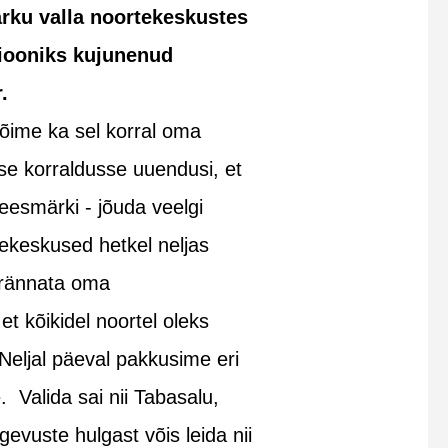
rku valla noortekeskustes
siooniks kujunenud
.
i tõime ka sel korral oma
se korraldusse uuendusi, et
 eesmärki - jõuda veelgi
ekeskused hetkel neljas
 rännata oma
t kõikidel noortel oleks
Neljal päeval pakkusime eri
. Valida sai nii Tabasalu,
vuste hulgast võis leida nii