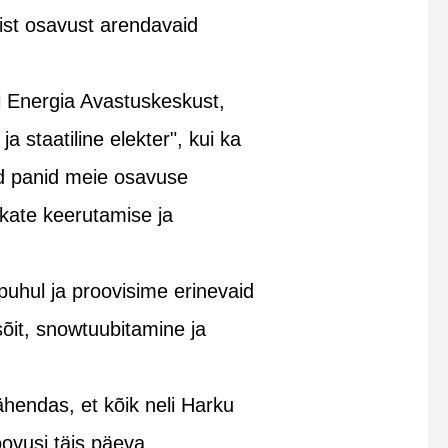
list osavust arendavaid
ii Energia Avastuskeskust,
 staatiline elekter", kui ka
id panid meie osavuse
ikate keerutamise ja
 puhul ja proovisime erinevaid
sõit, snowtuubitamine ja
hendas, et kõik neli Harku
oovusi täis päeva