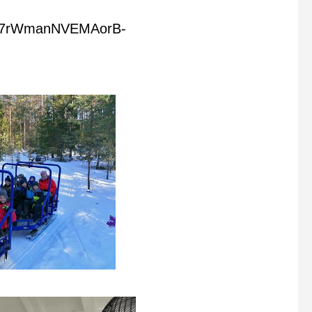
jrlU7rWmanNVEMAorB-