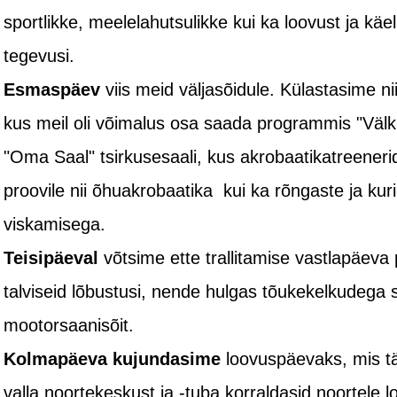
sportlikke, meelelahutsulikke kui ka loovust ja käe
tegevusi.
Esmaspäev
viis meid väljasõidule. Külastasime n
kus meil oli võimalus osa saada programmis "Välk ja
"Oma Saal" tsirkusesaali, kus akrobaatikatreener
proovile nii õhuakrobaatika kui ka rõngaste ja kur
viskamisega.
Teisipäeval
võtsime ette trallitamise vastlapäeva
talviseid lõbustusi, nende hulgas tõukekelkudega 
mootorsaanisõit.
Kolmapäeva kujundasime
loovuspäevaks, mis tä
valla noortekeskust ja -tuba korraldasid noortele l