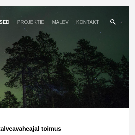
SED
PROJEKTID
MALEV
KONTAKT
talveavaheajal toimus