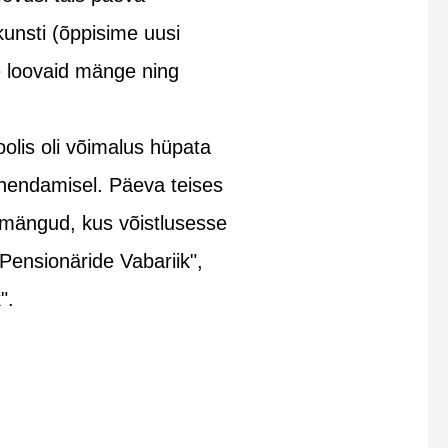
unsti (õppisime uusi
me loovaid mänge ning
oolis oli võimalus hüpata
juhendamisel. Päeva teises
iamängud, kus võistlusesse
 "Pensionäride Vabariik",
".