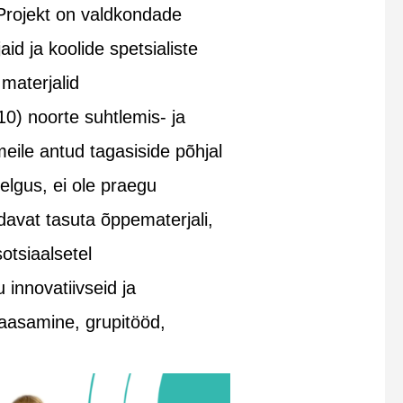
. Projekt on valdkondade
id ja koolide spetsialiste
 materjalid
10) noorte suhtlemis- ja
ile antud tagasiside põhjal
selgus, ei ole praegu
davat tasuta õppematerjali,
otsiaalsetel
 innovatiivseid ja
kaasamine, grupitööd,