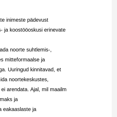
te inimeste pädevust
- ja koostööoskusi erinevate
dada noorte suhtlemis-,
s mitteformaalse ja
a. Uuringud kinnitavad, et
mida noortekeskustes,
ei arendata. Ajal, mil maailm
amaks ja
a eakaaslaste ja