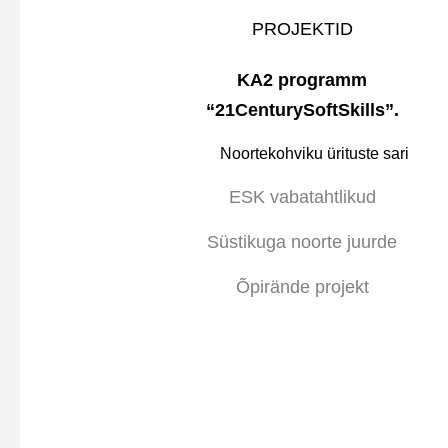
PROJEKTID
KA2 programm
“21CenturySoftSkills”.
Noortekohviku ürituste sari
ESK vabatahtlikud
Süstikuga noorte juurde
Õpirände projekt