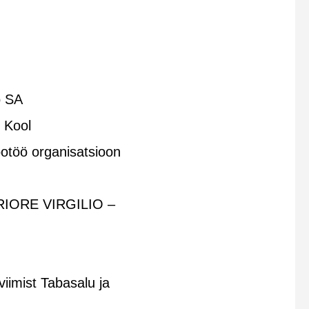
ö SA
 Kool
öö organisatsioon
IORE VIRGILIO –
viimist Tabasalu ja