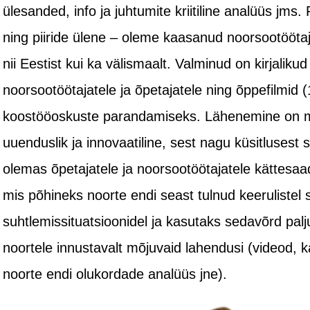
ülesanded, info ja juhtumite kriitiline analüüs jms
ning piiride ülene – oleme kaasanud noorsootöötaja
nii Eestist kui ka välismaalt. Valminud on kirjalikud
noorsootöötajatele ja õpetajatele ning õppefilmid (
koostööoskuste parandamiseks. Lähenemine on me
uuenduslik ja innovaatiline, sest nagu küsitlusest 
olemas õpetajatele ja noorsootöötajatele kättesaa
mis põhineks noorte endi seast tulnud keerulistel s
suhtlemissituatsioonidel ja kasutaks sedavõrd palju
noortele innustavalt mõjuvaid lahendusi (videod, 
noorte endi olukordade analüüs jne).