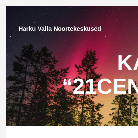
Harku Valla Noortekeskused
K
“21CE