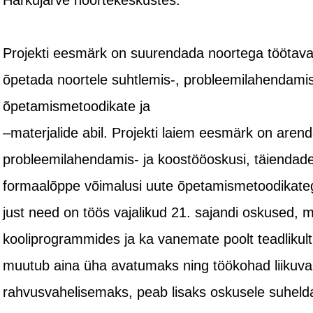
Harkujärve noortekeskustes.
Projekti eesmärk on suurendada noortega töötava
õpetada noortele suhtlemis-, probleemilahendamis
õpetamismetoodikate ja
–materjalide abil. Projekti laiem eesmärk on aren
probleemilahendamis- ja koostööoskusi, täiendade
formaalõppe võimalusi uute õpetamismetoodikateg
just need on töös vajalikud 21. sajandi oskused, 
kooliprogrammides ja ka vanemate poolt teadlikult 
muutub aina üha avatumaks ning töökohad liikuv
rahvusvahelisemaks, peab lisaks oskusele suheld