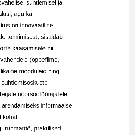
ahelisel suhtlemisel ja
lusi, aga ka
tus on innovaatiline,
e toimimisest, sisaldab
orte kaasamisele nii
ivahendeid (õppefilme,
alikaine mooduleid ning
e suhtlemisoskuste
erjale noorsootöötajatele
te arendamiseks informaalse
l kohal
g, rühmatöö, praktilised