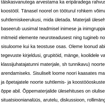
täiskasvanutega arvestama ka eripäradega rahvusv
koostööl. Tänasel noorel on tööturul rohkem võima
suhtlemiskeerukusi, mida ületada. Materjali ülesehi
baseerub uusimal teadmisel inimese ja inimgruppid
mitmeid elemente neuroteadusest ning tugineb no
sisuloome kui ka teostuse osas. Oleme loonud ab
tegevuste kirjeldusi, grupitöid, mänge, koolidele v
klassijuhatajatunni materjale, sh tunnikavu) noort
arendamiseks. Sisuliselt loome noori kaasates mat
ja õpetajatele noorte suhtlemis- ja koostööoskus
õppe abil. Õppematerjalide ülesehituses on olulise
situatsioonianalüüs, arutelu, diskussioon, rollimän