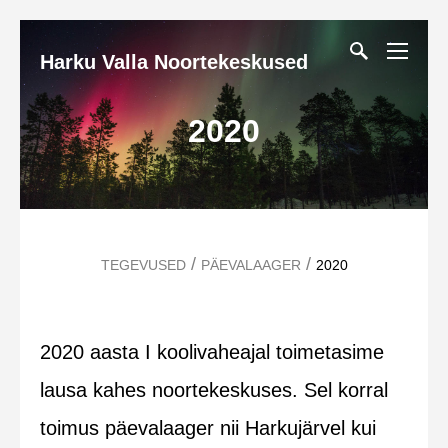
Harku Valla Noortekeskused
2020
/
/
TEGEVUSED
PÄEVALAAGER
2020
2020 aasta I koolivaheajal toimetasime
lausa kahes noortekeskuses. Sel korral
toimus päevalaager nii Harkujärvel kui