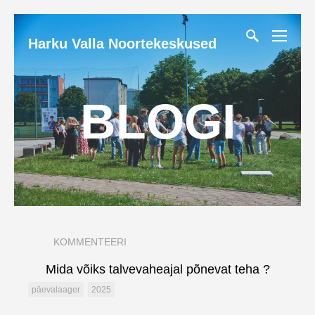
Harku Valla Noortekeskused
BLOGI
KOMMENTEERI
Mida võiks talvevaheajal põnevat teha ?
päevalaager
2025