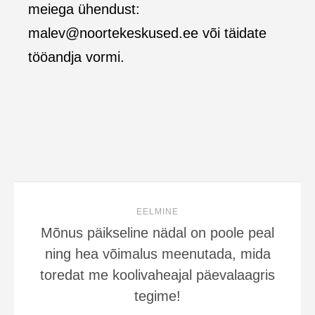
meiega ühendust:
malev@noortekeskused.ee või täidate
t
ööandja vormi.
EELMINE
Mõnus päikseline nädal on poole peal
ning hea võimalus meenutada, mida
toredat me koolivaheajal päevalaagris
tegime!